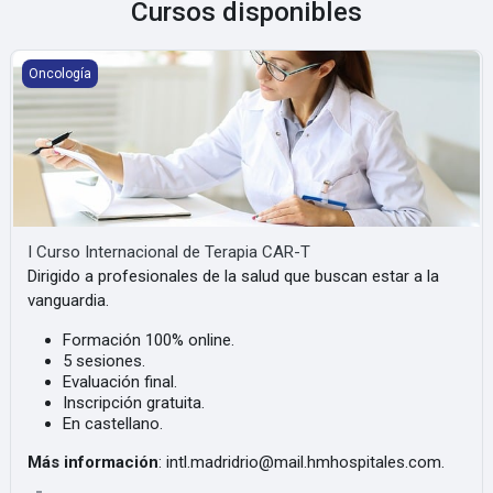
Cursos disponibles
I Curso Internacional de Terapia CAR-T
Oncología
I Curso Internacional de Terapia CAR-T
Dirigido a profesionales de la salud que buscan estar a la
vanguardia.
Formación 100% online.
5 sesiones.
Evaluación final.
Inscripción gratuita.
En castellano.
Más información
: intl.madridrio@mail.hmhospitales.com.