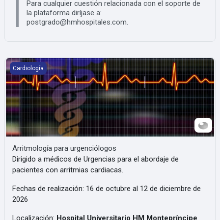
Para cualquier cuestión relacionada con el soporte de
la plataforma diríjase a:
postgrado@hmhospitales.com.
Arritmología para urgenciólogos
Cardiología
Arritmología para urgenciólogos
Dirigido a médicos de Urgencias para el abordaje de
pacientes con arritmias cardiacas.
Fechas de realización: 16 de octubre al 12 de diciembre de
2026
Localización:
Hospital Universitario HM Montepríncipe