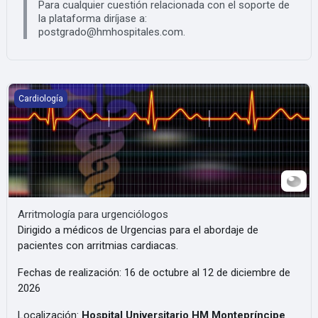
Para cualquier cuestión relacionada con el soporte de
la plataforma diríjase a:
postgrado@hmhospitales.com.
Arritmología para urgenciólogos
Cardiología
Arritmología para urgenciólogos
Dirigido a médicos de Urgencias para el abordaje de
pacientes con arritmias cardiacas.
Fechas de realización: 16 de octubre al 12 de diciembre de
2026
Localización:
Hospital Universitario HM Montepríncipe