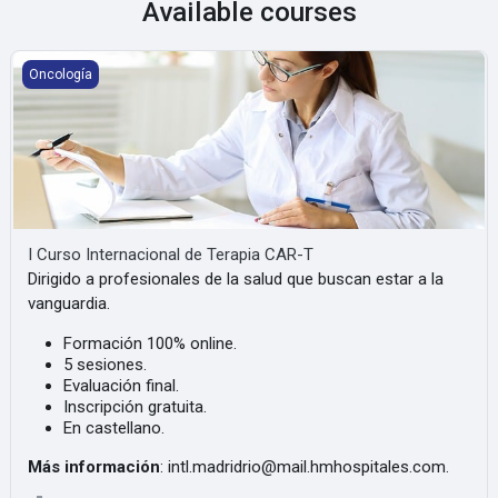
Available courses
I Curso Internacional de Terapia CAR-T
Oncología
I Curso Internacional de Terapia CAR-T
Dirigido a profesionales de la salud que buscan estar a la
vanguardia.
Formación 100% online.
5 sesiones.
Evaluación final.
Inscripción gratuita.
En castellano.
Más información
: intl.madridrio@mail.hmhospitales.com.