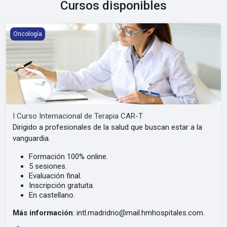
Cursos disponibles
I Curso Internacional de Terapia CAR-T
Oncología
I Curso Internacional de Terapia CAR-T
Dirigido a profesionales de la salud que buscan estar a la
vanguardia.
Formación 100% online.
5 sesiones.
Evaluación final.
Inscripción gratuita.
En castellano.
Más información
: intl.madridrio@mail.hmhospitales.com.