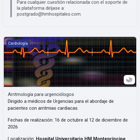
Para cualquier cuestión relacionada con el soporte de
la plataforma diríjase a:
postgrado@hmhospitales.com.
Arritmología para urgenciólogos
Cardiología
Arritmología para urgenciólogos
Dirigido a médicos de Urgencias para el abordaje de
pacientes con arritmias cardiacas.
Fechas de realización: 16 de octubre al 12 de diciembre de
2026
Localización:
Hospital Universitario HM Montepríncipe